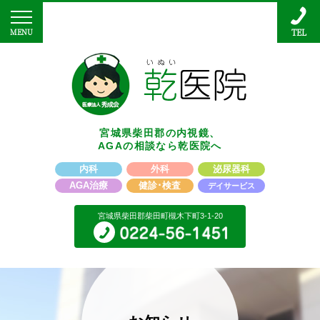
宮城県柴田郡の内視鏡、
AGAの相談なら乾医院へ
内科
外科
泌尿器科
AGA治療
健診･検査
デイサービス
宮城県柴田郡柴田町槻木下町3-1-20