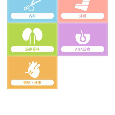
内科
外科
泌尿器科
AGA治療
健診・検査