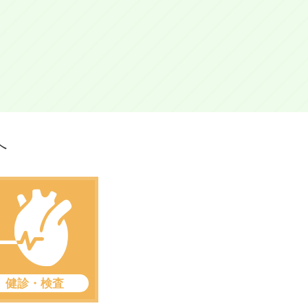
へ
健診・検査