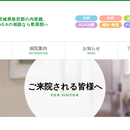
内科
外科
宮城県柴田郡の内視鏡、
AGAの相談なら乾医院へ
AGA治療
健診･検査
デ
病院案内
お知らせ
ご来院される皆様へ
FOR VISITOR