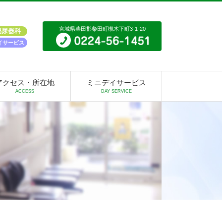
宮城県柴田郡柴田町槻木下町3-1-20
泌尿器科
イサービス
アクセス・所在地
ミニデイサービス