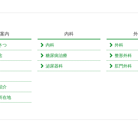
案内
内科
外
さつ
内科
外科
念
糖尿病治療
整形外科
泌尿器科
肛門外科
紹介
所在地