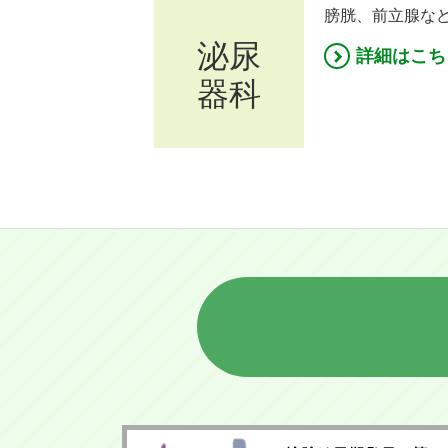
膀胱、前立腺な
泌尿
詳細はこち
器科