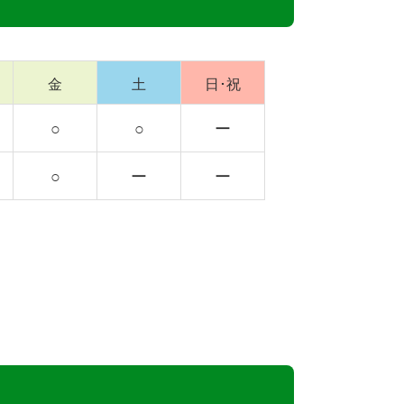
金
土
日･祝
○
○
ー
○
ー
ー